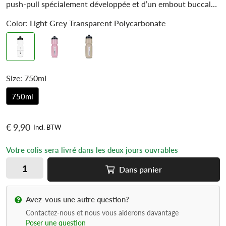
push-pull spécialement développée et d’un embout buccal
confortablement doux ainsi que d’un grand couvercle à vis
Color:
Light Grey Transparent Polycarbonate
pour un remplissage et un nettoyage optimaux. Le corps de
la bouteille est fabriqué à partir de plastique LDPE très
durable et pratiquement inodore.
Caractéristiques
bec verseur confortable
Size:
750ml
Vanne push-pull
750ml
Grand couvercle à vis pour un remplissage optimal
matériau LDPE inodore
Sans BPA
€ 9,90
Incl. BTW
convient pour les lave-vaisselle jusqu’à 50 degrés Celsius
Votre colis sera livré dans les deux jours ouvrables
Dans
panier
Avez-vous une autre question?
Contactez-nous et nous vous aiderons davantage
Poser une question