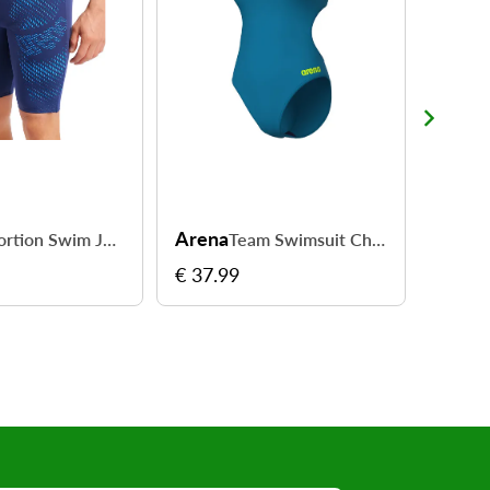
Arena
Aren
Distortion Swim Jammer Men - nagez avec confort à chaque longueur
Team Swimsuit Challenge Women - enchaînez les longueurs avec confort
€ 37.99
€ 24.