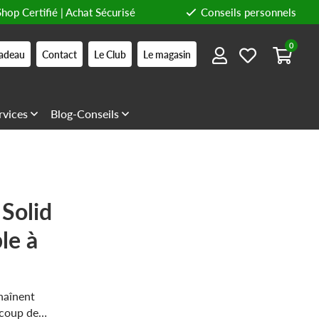
Shop Certifié | Achat Sécurisé
Conseils personnels
0
adeau
Contact
Le Club
Le magasin
rvices
Blog-Conseils
Solid
le à
haînent
ucoup de