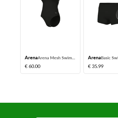
Arena
Arena
Arena Mesh Swimsuit Cross Back - nagez avec maintien et liberté
€ 60.00
€ 35.99