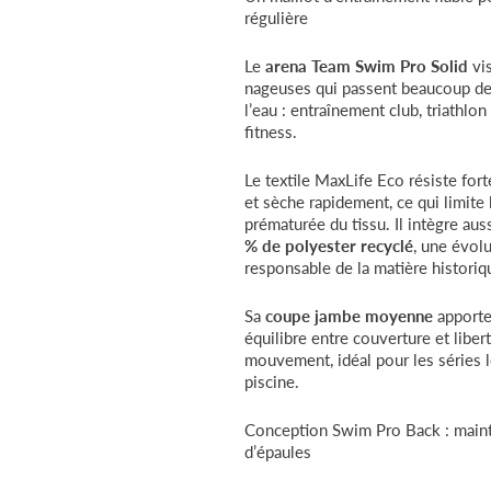
régulière
Le
arena Team Swim Pro Solid
vis
nageuses qui passent beaucoup d
l’eau : entraînement club, triathlon
fitness.
Le textile MaxLife Eco résiste for
et sèche rapidement, ce qui limite 
prématurée du tissu. Il intègre aus
% de polyester recyclé
, une évol
responsable de la matière historiq
Sa
coupe jambe moyenne
apporte
équilibre entre couverture et liber
mouvement, idéal pour les séries 
piscine.
Conception Swim Pro Back : mainti
d’épaules