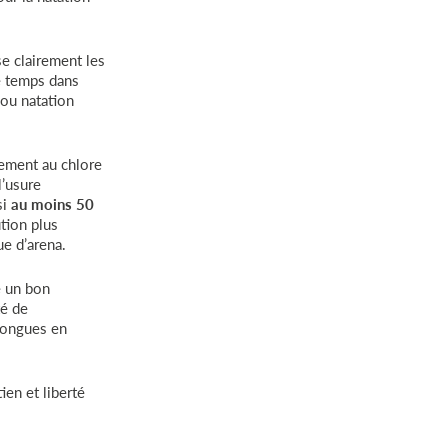
e clairement les
e temps dans
 ou natation
tement au chlore
l’usure
si
au moins 50
ution plus
ue d’arena.
 un bon
té de
longues en
en et liberté