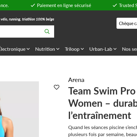
ance.
Paiement en ligne sécurisé
Trusted 
, vélo, running, triathlon 100% belge
Chèque c
Électronique
Nutrition
Triloop
Urban-Lab
Nos se
Arena
Team Swim Pro 
Women – durab
l’entraînement
Quand les séances piscine s’enc
plusieurs fois par semaine, bea