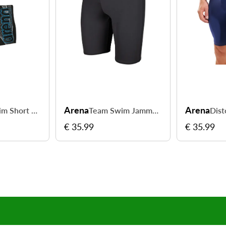
Arena
Arena
Basic Swim Short Men - nagez librement à chaque séance
Team Swim Jammer Men - enchaînez les longueurs avec confort
€ 35.99
€ 35.99