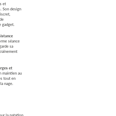
s et
s. Son design
iscret,
 de
e gadget.
sistance
orme séance
 garde sa
traînement
arges et
n maintien au
es tout en
 la nage.
our la natation