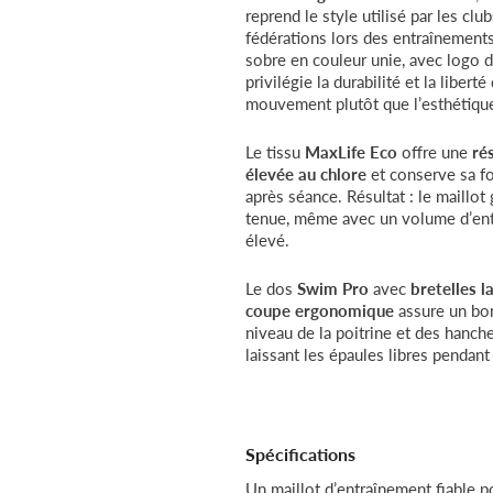
reprend le style utilisé par les club
fédérations lors des entraînement
sobre en couleur unie, avec logo d
privilégie la durabilité et la liberté
mouvement plutôt que l’esthétiqu
Le tissu
MaxLife Eco
offre une
ré
élevée au chlore
et conserve sa f
après séance. Résultat : le maillot
tenue, même avec un volume d’en
élevé.
Le dos
Swim Pro
avec
bretelles l
coupe ergonomique
assure un bo
niveau de la poitrine et des hanch
laissant les épaules libres pendant
Spécifications
Un maillot d’entraînement fiable p