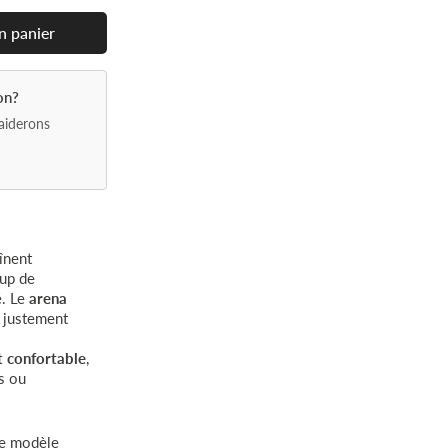
n
panier
on?
aiderons
înent
oup de
é. Le
arena
 justement
t confortable
,
s ou
ce modèle