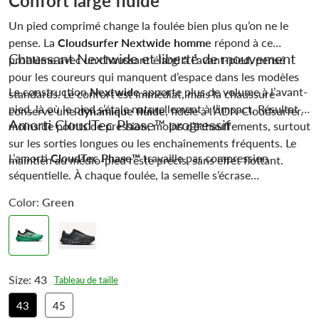
Confort large fluide
Un pied comprimé change la foulée bien plus qu’on ne le
pense. La
Cloudsurfer Nextwide homme
répond à ce
Chaussant Nextwide et liberté de mouvement
problème avec un chaussant élargi à l’avant-pied, pensé
pour les coureurs qui manquent d’espace dans les modèles
La construction
Nextwide
apporte plus de volume à l’avant-
standards. Le confort est immédiat, mais la chaussure
pied, là où le pied s’étale naturellement à l’impact. Résultat :
conserve une
dynamique fluide
, fidèle à l’ADN Cloudsurfer.
Amorti CloudTec Phase™ progressif
moins de points de pression, moins d’échauffements, surtout
sur les sorties longues ou les enchaînements fréquents. Le
L’amorti
CloudTec Phase™
travaille par compression
maintien au médio-pied reste précis, sans effet flottant.
séquentielle. À chaque foulée, la semelle s’écrase
progressivement pour accompagner le déroulé sans rupture.
Color:
Green
Cette sensation douce mais contrôlée fonctionne
particulièrement bien sur les footings réguliers et les sorties
d’endurance fondamentale.
Size:
43
Tableau de taille
43
45