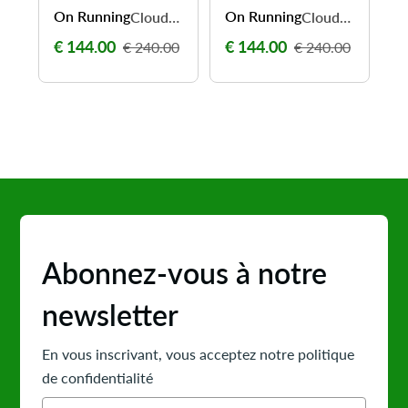
On Running
On Running
O
Cloudboom Max Men – Confort marathon & propulsion fluide
Cloudboom Max Women – Confort marathon & propulsion fluide
€ 144.00
€ 144.00
€
€ 240.00
€ 240.00
Abonnez-vous à notre
newsletter
En vous inscrivant, vous acceptez notre politique
de confidentialité