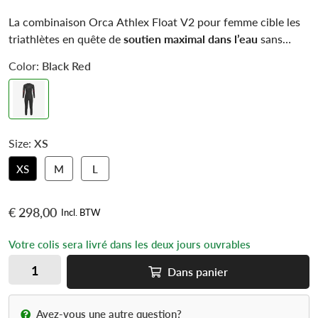
La combinaison Orca Athlex Float V2 pour femme cible les
triathlètes en quête de
soutien maximal dans l’eau
sans
compromettre la liberté de mouvement. Conçue pour
Color:
Black Red
améliorer la
position horizontale
, elle allège la nage des
sportives ayant les jambes plus basses ou cherchant un gain
en stabilité. Grâce à ses matériaux flexibles, elle suit
parfaitement les mouvements du corps, même sur les
longues distances.
Size:
XS
XS
M
L
€ 298,00
Incl. BTW
Votre colis sera livré dans les deux jours ouvrables
Dans
panier
Avez-vous une autre question?