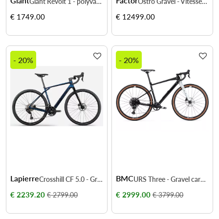
Giant
Factor
Giant Revolt 1 - polyvalence et confort sur tous les terrains
Ostro Gravel - Vitesse et stabilité mixte
€ 1749.00
€ 12499.00
- 20%
- 20%
Lapierre
BMC
Crosshill CF 5.0 - Gravel carbone précis & endurant
URS Three - Gravel carbone performance et sans limites
€ 2239.20
€ 2999.00
€ 2799.00
€ 3799.00