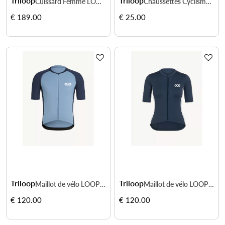
Triloop
Triloop
Cuissard Femme LOOPER Made in France et Recyclé — TOULON
Chaussettes Cyclisme Thermal+ Vercors
€ 189.00
€ 25.00
Triloop
Triloop
Maillot de vélo LOOPER Homme Made in Italy et Recyclé — BOSA
Maillot de vélo LOOPER Femme Made in Italy et Recyclé — TOULON
€ 120.00
€ 120.00