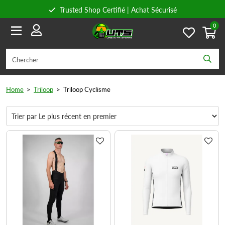
Trusted Shop Certifié | Achat Sécurisé
0
Conseils personnels
Livraison gratuite à partir de 59€ en Belgique et 89€ en France.
Home
>
Triloop
>
Triloop Cyclisme