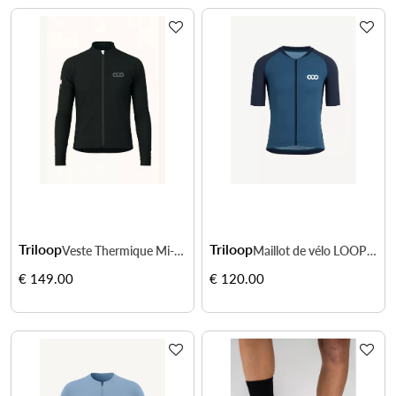
Triloop
Triloop
Veste Thermique Mi-saison Cyclisme IMPACT Homme - Vert sapin
Maillot de vélo LOOPER Homme Made in Italy et Recyclé — TOULON
€ 149.00
€ 120.00