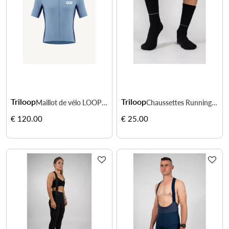
Triloop
Triloop
Maillot de vélo LOOPER Femme Made in Italy et Recyclé — BOSA
Chaussettes Running Thermal+ Vercors
€ 120.00
€ 25.00