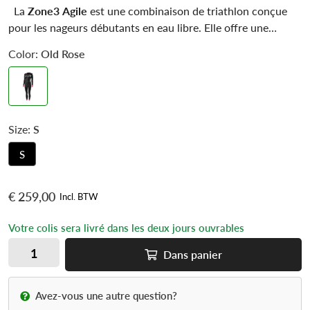
La
Zone3 Agile
est une combinaison de triathlon conçue
pour les nageurs débutants en eau libre. Elle offre une
isolation thermique efficace et un soutien optimal grâce à
Color:
Old Rose
ses panneaux de flottabilité stratégiquement placés. Les
panneaux Flex-Fit de 2 mm au niveau des épaules
améliorent l'amplitude des mouvements, permettant de
conserver de l'énergie et de réduire la fatigue.
Size:
S
S
€ 259,00
Incl. BTW
Votre colis sera livré dans les deux jours ouvrables
Dans
panier
Avez-vous une autre question?